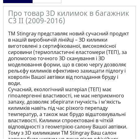
Про товар 3D килимок в багажник
C3 II (2009-2016)
ТМ Stingray представляє новий сучасний продукт
в нашій виробничій лінійці – ЗD килимки
виготовлені з сертифікованої, високоякісної
сировини (термопластичні еластомери (ТЕП), за
допомогою точного ЗD сканування і ЗD
моделювання форми, що в свою чергу дозволяє
рельєфу килимків ефективно захищати підлогу і
ковролін Вашої автівки від попадання бруду і
води.
Сучасний, екологічний матеріал (ТЕП) має
гіпоалергенні властивості, не має неприємного
запаху, дозволяє зберігати гнучкість і м'якість
килимків навіть під час різкого перепаду
температур, а також має брудо відштовхувальні
властивості. Килимки спроектовані в чіткій
відповідності з геометрією салону Вашої автівки.
Тому з 3D килимками TM Stingray Ваш салон