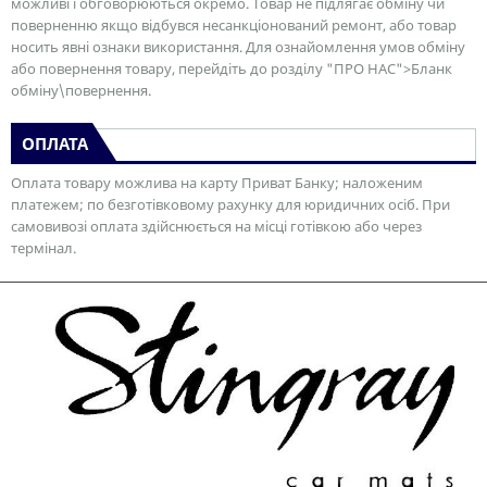
можливі і обговорюються окремо. Товар не підлягає обміну чи
поверненню якщо відбувся несанкціонований ремонт, або товар
носить явні ознаки використання. Для ознайомлення умов обміну
або повернення товару, перейдіть до розділу "ПРО НАС">Бланк
обміну\повернення.
ОПЛАТА
Оплата товару можлива на карту Приват Банку; наложеним
платежем; по безготівковому рахунку для юридичних осіб. При
самовивозі оплата здійснюється на місці готівкою або через
термінал.