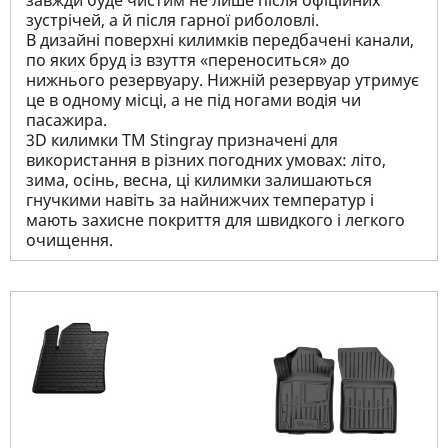
завжди буде чистим не лише після офіційних
зустрічей, а й після гарної риболовлі.
В дизайні поверхні килимків передбачені канали,
по яких бруд із взуття «переноситься» до
нижнього резервуару. Нижній резервуар утримує
це в одному місці, а не під ногами водія чи
пасажира.
3D килимки TM Stingray призначені для
використання в різних погодних умовах: літо,
зима, осінь, весна, ці килимки залишаються
гнучкими навіть за найнижчих температур і
мають захисне покриття для швидкого і легкого
очищення.