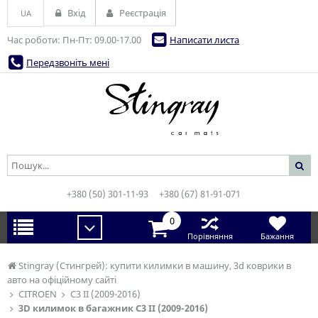
Вхід
Реєстрація
UA
Час роботи: Пн-Пт: 09.00-17.00
Написати листа
Передзвоніть мені
+380 (50) 301-11-93
+380 (67) 81-91-071
0
Порівняння
Бажання
Stingray (Стингрей): купити килимки в машину, 3d коврики в
авто на офіційному сайті
CITROEN
C3 II (2009-2016)
3D килимок в багажник C3 II (2009-2016)