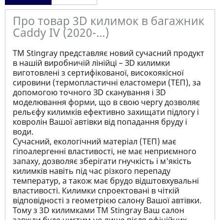
Про товар 3D килимок в багажник
Caddy IV (2020-...)
ТМ Stingray представляє новий сучасний продукт
в нашій виробничій лінійці – ЗD килимки
виготовлені з сертифікованої, високоякісної
сировини (термопластичні еластомери (ТЕП), за
допомогою точного ЗD сканування і ЗD
моделювання форми, що в свою чергу дозволяє
рельєфу килимків ефективно захищати підлогу і
ковролін Вашої автівки від попадання бруду і
води.
Сучасний, екологічний матеріал (ТЕП) має
гіпоалергенні властивості, не має неприємного
запаху, дозволяє зберігати гнучкість і м'якість
килимків навіть під час різкого перепаду
температур, а також має брудо відштовхувальні
властивості. Килимки спроектовані в чіткій
відповідності з геометрією салону Вашої автівки.
Тому з 3D килимками TM Stingray Ваш салон