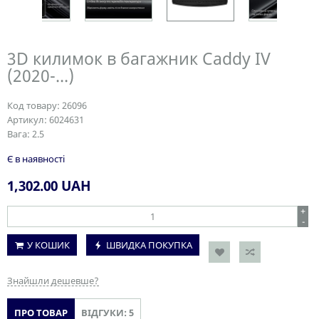
3D килимок в багажник Caddy IV
(2020-...)
Код товару:
26096
Артикул:
6024631
Вага:
2.5
Є в наявності
1,302.00
UAH
+
-
У КОШИК
ШВИДКА ПОКУПКА
Знайшли дешевше?
ПРО ТОВАР
ВІДГУКИ: 5