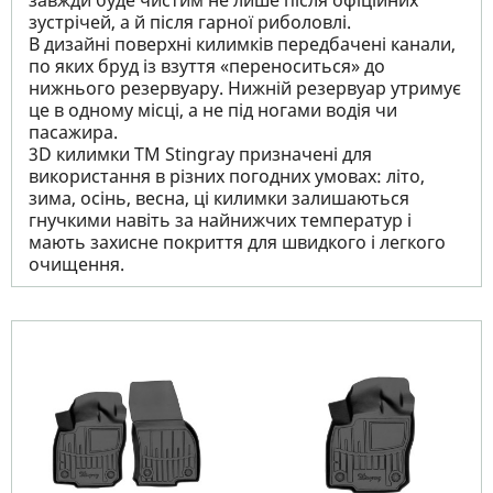
завжди буде чистим не лише після офіційних
зустрічей, а й після гарної риболовлі.
В дизайні поверхні килимків передбачені канали,
по яких бруд із взуття «переноситься» до
нижнього резервуару. Нижній резервуар утримує
це в одному місці, а не під ногами водія чи
пасажира.
3D килимки TM Stingray призначені для
використання в різних погодних умовах: літо,
зима, осінь, весна, ці килимки залишаються
гнучкими навіть за найнижчих температур і
мають захисне покриття для швидкого і легкого
очищення.