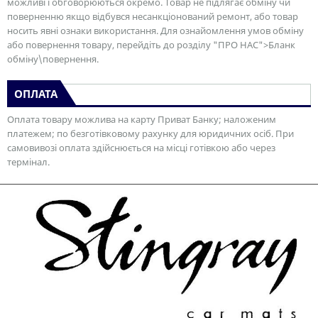
можливі і обговорюються окремо. Товар не підлягає обміну чи
поверненню якщо відбувся несанкціонований ремонт, або товар
носить явні ознаки використання. Для ознайомлення умов обміну
або повернення товару, перейдіть до розділу "ПРО НАС">Бланк
обміну\повернення.
ОПЛАТА
Оплата товару можлива на карту Приват Банку; наложеним
платежем; по безготівковому рахунку для юридичних осіб. При
самовивозі оплата здійснюється на місці готівкою або через
термінал.