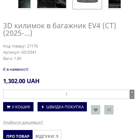
3D килимок в багажник EV4 (CT)
(2025-...)
Код товару:
27176
Артикул:
6010341
Вага:
1.85
Є в наявності
1,302.00
UAH
+
-
У КОШИК
ШВИДКА ПОКУПКА
Знайшли дешевше?
ПРО ТОВАР
ВІДГУКИ: 5