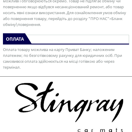
можливі і обговорюються окремо. Товар не підлягає обміну чи
поверненню якщо відбувся несанкціонований ремонт, або товар
носить явні ознаки використання. Для ознайомлення умов обміну
або повернення товару, перейдіть до розділу "ПРО НАС">Бланк
обміну\повернення.
ОПЛАТА
Оплата товару можлива на карту Приват Банку; наложеним
платежем; по безготівковому рахунку для юридичних осіб. При
самовивозі оплата здійснюється на місці готівкою або через
термінал.