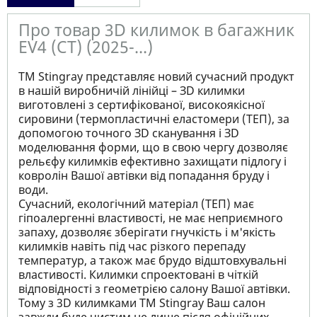
Про товар 3D килимок в багажник
EV4 (CT) (2025-...)
ТМ Stingray представляє новий сучасний продукт
в нашій виробничій лінійці – ЗD килимки
виготовлені з сертифікованої, високоякісної
сировини (термопластичні еластомери (ТЕП), за
допомогою точного ЗD сканування і ЗD
моделювання форми, що в свою чергу дозволяє
рельєфу килимків ефективно захищати підлогу і
ковролін Вашої автівки від попадання бруду і
води.
Сучасний, екологічний матеріал (ТЕП) має
гіпоалергенні властивості, не має неприємного
запаху, дозволяє зберігати гнучкість і м'якість
килимків навіть під час різкого перепаду
температур, а також має брудо відштовхувальні
властивості. Килимки спроектовані в чіткій
відповідності з геометрією салону Вашої автівки.
Тому з 3D килимками TM Stingray Ваш салон