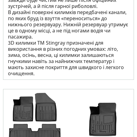
завжди буде чистим не лише після офіційних
зустрічей, а й після гарної риболовлі.
В дизайні поверхні килимків передбачені канали,
по яких бруд із взуття «переноситься» до
нижнього резервуару. Нижній резервуар утримує
це в одному місці, а не під ногами водія чи
пасажира.
3D килимки TM Stingray призначені для
використання в різних погодних умовах: літо,
зима, осінь, весна, ці килимки залишаються
гнучкими навіть за найнижчих температур і
мають захисне покриття для швидкого і легкого
очищення.