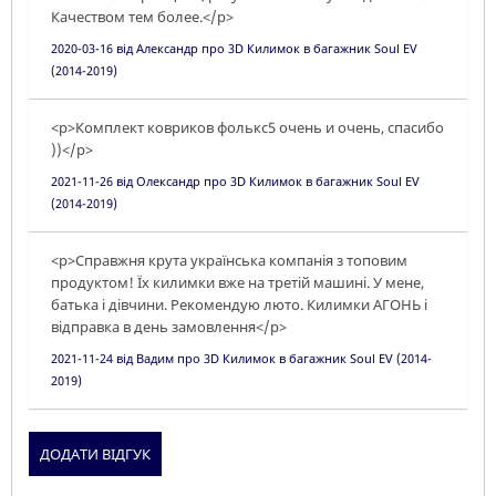
Качеством тем более.</p>
2020-03-16
від
Александр
про
3D Килимок в багажник Soul EV
(2014-2019)
<p>Комплект ковриков фолькс5 очень и очень, спасибо
))</p>
2021-11-26
від
Олександр
про
3D Килимок в багажник Soul EV
(2014-2019)
<p>Справжня крута українська компанія з топовим
продуктом! Їх килимки вже на третій машині. У мене,
батька і дівчини. Рекомендую люто. Килимки АГОНЬ і
відправка в день замовлення</p>
2021-11-24
від
Вадим
про
3D Килимок в багажник Soul EV (2014-
2019)
ДОДАТИ ВІДГУК