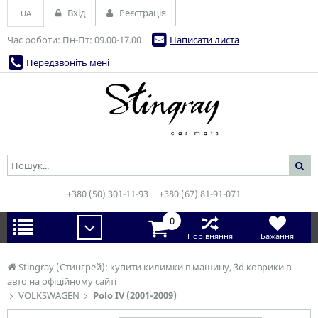
Вхід
Реєстрація
UA
Час роботи: Пн-Пт: 09.00-17.00
Написати листа
Передзвоніть мені
+380 (50) 301-11-93
+380 (67) 81-91-071
0
Порівняння
Бажання
Stingray (Стингрей): купити килимки в машину, 3d коврики в
авто на офіційному сайті
VOLKSWAGEN
Polo IV (2001-2009)