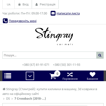
Вхід
Реєстрація
UA
Час роботи: Пн-Пт: 09.00-17.00
Написати листа
Передзвоніть мені
+380 (67) 81-91-071
+380 (50) 301-11-93
0
Порівняння
Бажання
Stingray (Стингрей): купити килимки в машину, 3d коврики в
авто на офіційному сайті
DS
7 Crossback (2018-...)