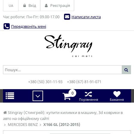
Вхід
Реєстрація
UA
Час роботи: Пн-Пт: 09.00-17.00
Написати листа
Передзвоніть мені
+380 (50) 301-11-93
+380 (67) 81-91-071
0
Порівняння
Бажання
Stingray (Стингрей): купити килимки в машину, 3d коврики в
авто на офіційному сайті
MERCEDES BENZ
X166 GL (2012-2015)