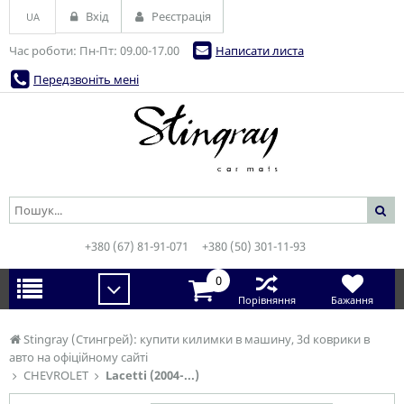
Вхід
Реєстрація
UA
Час роботи: Пн-Пт: 09.00-17.00
Написати листа
Передзвоніть мені
+380 (67) 81-91-071
+380 (50) 301-11-93
0
Порівняння
Бажання
Stingray (Стингрей): купити килимки в машину, 3d коврики в
авто на офіційному сайті
CHEVROLET
Lacetti (2004-...)