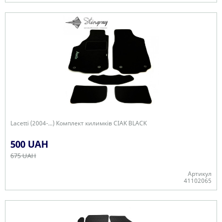
В наявності
Lacetti (2004-...) Комплект килимків CIAK BLACK
500 UAH
675 UAH
Артикул
41102065
Немає в наявності