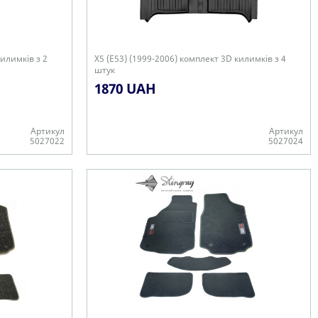
килимків з 2
X5 (E53) (1999-2006) комплект 3D килимків з 4
штук
1870 UAH
Артикул
Артикул
5027022
5027024
+