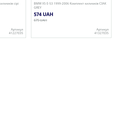
илимків сірі
BMW X5 E-53 1999-2006 Комплект килимків CIAK
GREY
574 UAH
675 UAH
Артикул
Артикул
41227035
41327035
В наявності