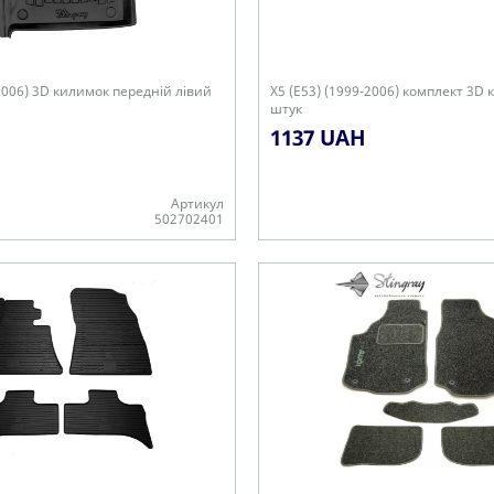
-2006) 3D килимок передній лівий
X5 (E53) (1999-2006) комплект 3D 
штук
1137 UAH
Артикул
502702401
+