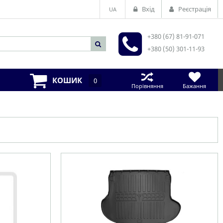
Вхід
Реєстрація
UA
+380 (67) 81-91-071
+380 (50) 301-11-93
КОШИК
0
Порівняння
Бажання