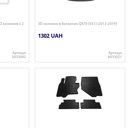
D килимків з 2
3D килимок в багажник QX70 (S51) (2013-2019)
1302 UAH
Артикул
Артикул
5033042
6033021
Є в наявності