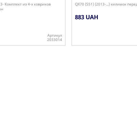
013- Комплект из 4-х ковриков
QX70 (S51) (2013-...) килимок пере
он
883 UAH
Артикул
2033014
ості
В наявності