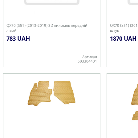
QX70 (S51) (2013-2019) 3D килимок передній
QX70 (S51) (20
лівий
штук
783 UAH
1870 UAH
Артикул
503304401
Є в наявності
Є в наявності