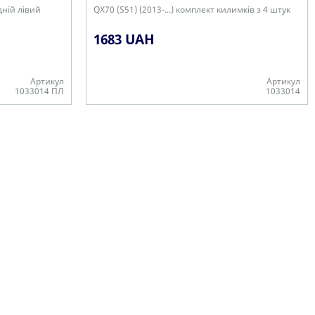
дній лівий
QX70 (S51) (2013-...) комплект килимків з 4 штук
1683 UAH
Артикул
Артикул
1033014 ПЛ
1033014
В наявності