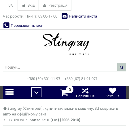
Вхід
Реєстрація
UA
Час роботи: Пн-Пт: 09.00-17.00
Написати листа
Передзвоніть мені
+380 (50) 301-11-93
+380 (67) 81-91-071
0
Порівняння
Бажання
Stingray (Стингрей): купити килимки в машину, 3d коврики в
авто на офіційному сайті
HYUNDAI
Santa Fe II (CM) (2006-2010)