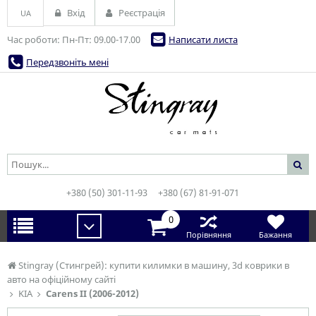
Вхід
Реєстрація
UA
Час роботи: Пн-Пт: 09.00-17.00
Написати листа
Передзвоніть мені
+380 (50) 301-11-93
+380 (67) 81-91-071
0
Порівняння
Бажання
Stingray (Стингрей): купити килимки в машину, 3d коврики в
авто на офіційному сайті
KIA
Carens ІІ (2006-2012)