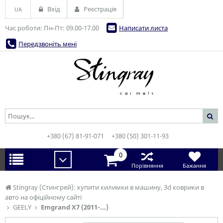
Вхід
Реєстрація
UA
Час роботи: Пн-Пт: 09.00-17.00
Написати листа
Передзвоніть мені
+380 (67) 81-91-071
+380 (50) 301-11-93
0
Порівняння
Бажання
Stingray (Стингрей): купити килимки в машину, 3d коврики в
авто на офіційному сайті
GEELY
Emgrand X7 (2011-...)