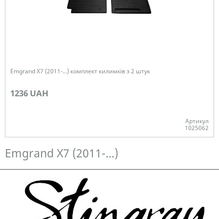
Emgrand X7 (2011-...) комплект килимків з 2 штук
1236 UAH
Артикул
1025062
Немає в наявності
Emgrand X7 (2011-...)