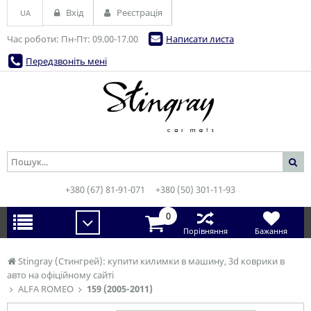
Вхід
Реєстрація
UA
Час роботи: Пн-Пт: 09.00-17.00
Написати листа
Передзвоніть мені
+380 (67) 81-91-071
+380 (50) 301-11-93
0
Порівняння
Бажання
Stingray (Стингрей): купити килимки в машину, 3d коврики в
авто на офіційному сайті
ALFA ROMEO
159 (2005-2011)