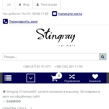
Вхід
Реєстрація
UA
Час роботи: Пн-Пт: 09.00-17.00
Написати листа
Передзвоніть мені
+380 (67) 81-91-071
+380 (50) 301-11-93
0
Порівняння
Бажання
Stingray (Стингрей): купити килимки в машину, 3d коврики в
авто на офіційному сайті
DAEWOO
GENTRA (2013-...)