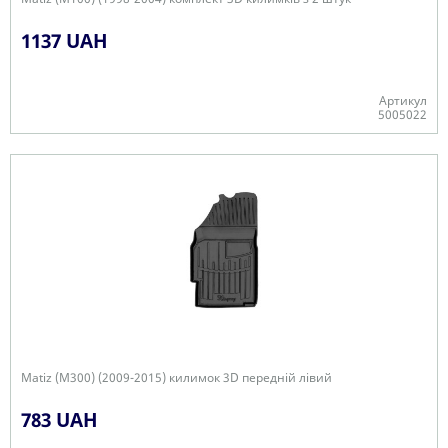
1137 UAH
Артикул
5005022
+
Matiz (M300) (2009-2015) килимок 3D передній лівий
783 UAH