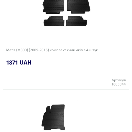
Matiz (M300) (2009-2015) комплект килимків з 4 штук
1871 UAH
Артикул
1005044
В наявності