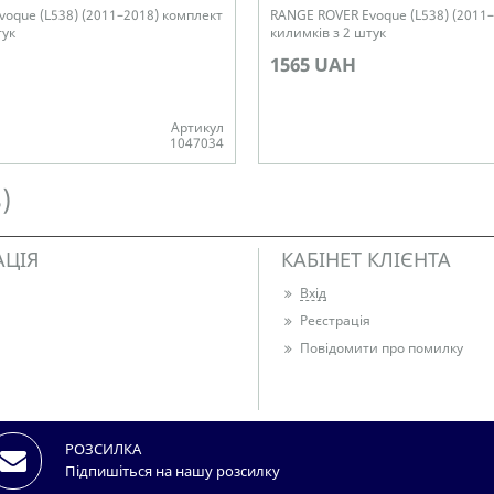
oque (L538) (2011–2018) комплект
RANGE ROVER Evoque (L538) (2011
тук
килимків з 2 штук
1565 UAH
Артикул
1047034
Немає в наявності
)
АЦІЯ
КАБІНЕТ КЛІЄНТА
Вхід
Реєстрація
Повідомити про помилку
РОЗСИЛКА
Підпишіться на нашу розсилку