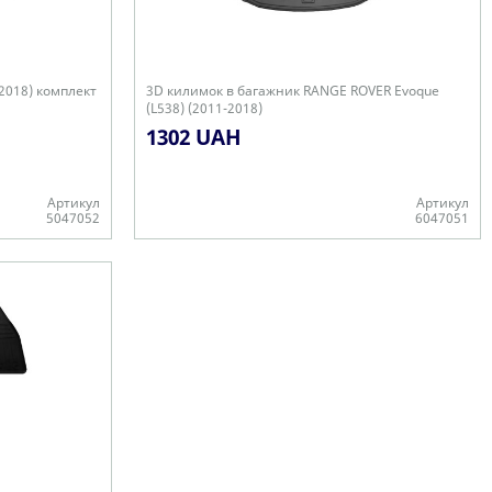
2018) комплект
3D килимок в багажник RANGE ROVER Evoque
(L538) (2011-2018)
1302 UAH
Артикул
Артикул
5047052
6047051
Є в наявності