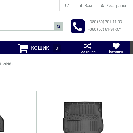
Вхід
Реєстрація
UA
+380 (50) 301-11-93
+380 (67) 81-91-071
КОШИК
0
Порівняння
Бажання
1-2018)