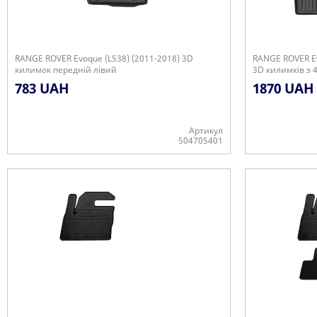
RANGE ROVER Evoque (L538) (2011-2018) 3D
RANGE ROVER Ev
килимок передній лівий
3D килимків з 
783 UAH
1870 UAH
Артикул
504705401
Є в наявності
Є в наявності