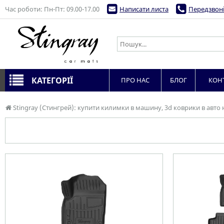
Час роботи: Пн-Пт: 09.00-17.00
Написати листа
Передзвоні
КАТЕГОРІЇ
ПРО НАС
БЛОГ
КОН
Stingray (Стингрей): купити килимки в машину, 3d коврики в авто 