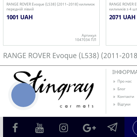
RANGE ROVER Evoque (L538) (2011–2018) килимок
RANGE ROVER Ev
передній лівий
килимків з 4 ш
1001 UAH
2071 UAH
Артикул
1047034 ПЛ
В наявності
В наявності
RANGE ROVER Evoque (L538) (2011-2018
ІНФОРМ
Про нас
Блог
КНОПКА
Контакти
ЗВ'ЯЗКУ
Відгуки