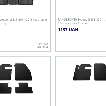
oque (L538) (2011-2018) комплект
RANGE ROVER Evoque (L538) (2011-
4 штук
3D килимків з 2 штук
1137 UAH
Артикул
5047054
Є в наявності