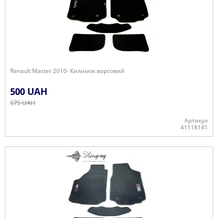
Renault Master 2010- Килимок ворсовий
500 UAH
675 UAH
Артикул
41118141
Немає в наявності