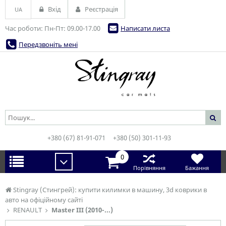
Вхід
Реєстрація
UA
Час роботи: Пн-Пт: 09.00-17.00
Написати листа
Передзвоніть мені
+380 (67) 81-91-071
+380 (50) 301-11-93
0
Порівняння
Бажання
Stingray (Стингрей): купити килимки в машину, 3d коврики в
авто на офіційному сайті
RENAULT
Master III (2010-...)