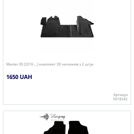
Master III (2010-...) комплект 3D килимків з 2 штук
1650 UAH
Артикул
5018242
+