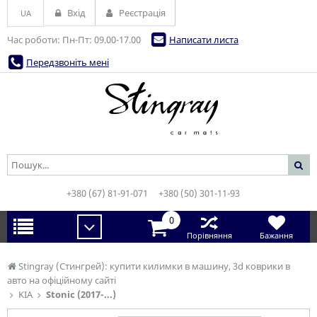
Вхід
Реєстрація
UA
Час роботи: Пн-Пт: 09.00-17.00
Написати листа
Передзвоніть мені
+380 (67) 81-91-071
+380 (50) 301-11-93
0
Порівняння
Бажання
Stingray (Стингрей): купити килимки в машину, 3d коврики в
авто на офіційному сайті
KIA
Stonic (2017-...)