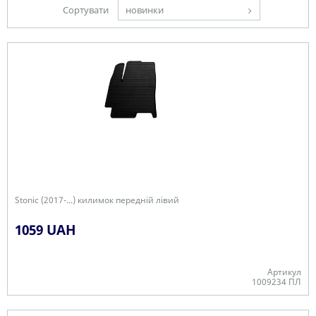
Сортувати
новинки
Stonic (2017-...) килимок передній лівий
1059 UAH
Артикул
1009234 ПЛ
В наявності