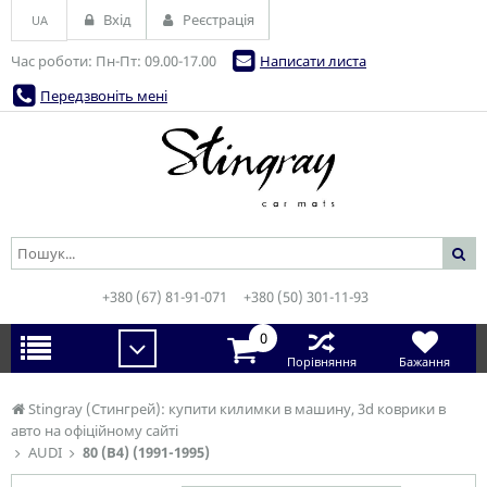
Вхід
Реєстрація
UA
Час роботи: Пн-Пт: 09.00-17.00
Написати листа
Передзвоніть мені
+380 (67) 81-91-071
+380 (50) 301-11-93
0
Порівняння
Бажання
Stingray (Стингрей): купити килимки в машину, 3d коврики в
авто на офіційному сайті
AUDI
80 (B4) (1991-1995)