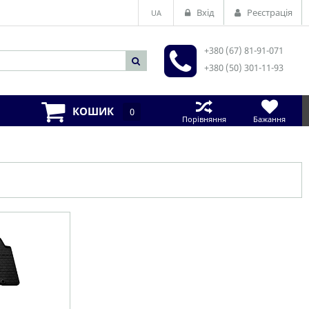
Вхід
Реєстрація
UA
+380 (67) 81-91-071
+380 (50) 301-11-93
КОШИК
0
Порівняння
Бажання