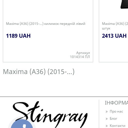
Maxima (A36) (2015-…) килимок передній лівий
Maxima (A36) (
штук
1189 UAH
2413 UAH
Артикул
1014314 ПЛ
В наявності
В наявності
Maxima (A36) (2015-…)
ІНФОРМ
Про нас
Блог
Контакти