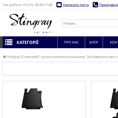
Час роботи: Пн-Пт: 09.00-17.00
Написати листа
Передзвоні
КАТЕГОРІЇ
ПРО НАС
БЛОГ
КОН
Stingray (Стингрей): купити килимки в машину, 3d коврики в авто 