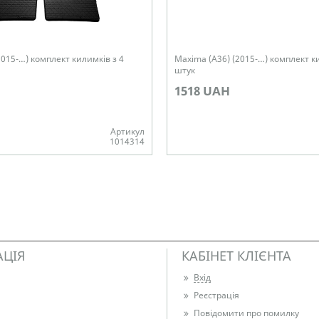
2015-…) комплект килимків з 4
Maxima (A36) (2015-…) комплект к
штук
1518 UAH
Артикул
1014314
Немає в наявності
АЦІЯ
КАБІНЕТ КЛІЄНТА
Вхід
Реєстрація
Повідомити про помилку