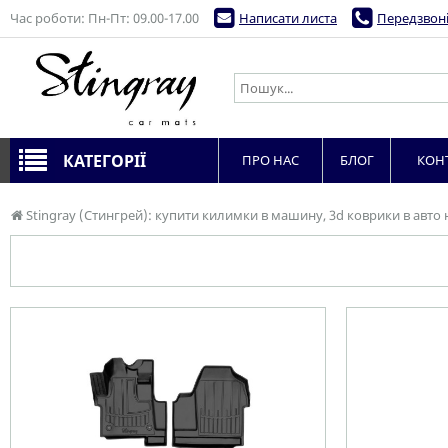
Час роботи: Пн-Пт: 09.00-17.00
Написати листа
Передзвоні
КАТЕГОРІЇ
ПРО НАС
БЛОГ
КОН
Stingray (Стингрей): купити килимки в машину, 3d коврики в авто 