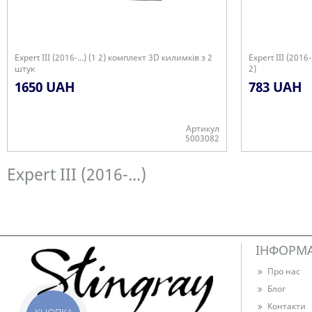
Expert III (2016-...) (1 2) комплект 3D килимків з 2
Expert III (2016
штук
2)
1650 UAH
783 UAH
Артикул
5003082
Є в наявності
Є в наявності
Expert III (2016-...)
ІНФОРМ
Про нас
Блог
Контакти