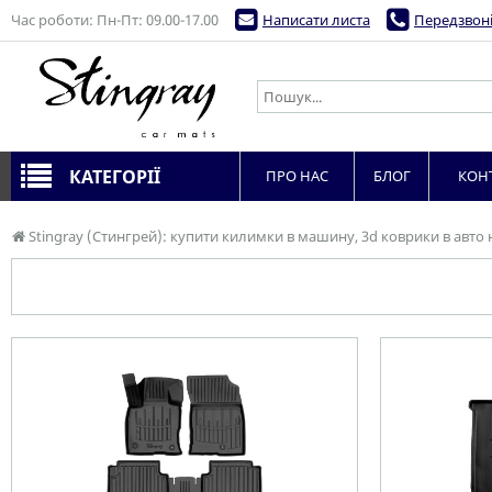
Час роботи: Пн-Пт: 09.00-17.00
Написати листа
Передзвоні
КАТЕГОРІЇ
ПРО НАС
БЛОГ
КОН
Stingray (Стингрей): купити килимки в машину, 3d коврики в авто 