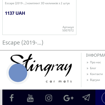
Escape (2019-...) комплект 3D килимків з 2 штук
1137 UAH
Артикул
5007072
Є в наявності
Escape (2019-...)
ІНФОРМ
Про нас
Блог
КНОПКА
Контакти
ЗВ'ЯЗКУ
Відгуки