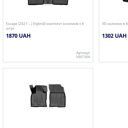
Escape (2021-...) (hybrid) комплект килимків з 4
3D килимок в ба
штук
1870 UAH
1302 UAH
Артикул
5007364
Є в наявності
Є в наявності