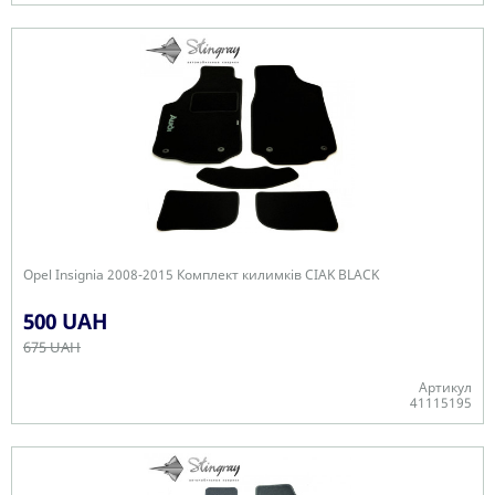
В наявності
Opel Insignia 2008-2015 Комплект килимків CIAK BLACK
500 UAH
675 UAH
Артикул
41115195
Немає в наявності