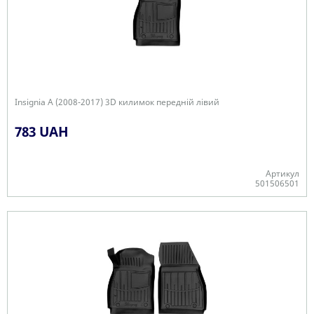
Insignia A (2008-2017) 3D килимок передній лівий
783 UAH
Артикул
501506501
-