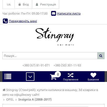
Вхід
Реєстрація
UA
Час роботи: Пн-Пт: 09.00-17.00
Написати листа
Передзвоніть мені
+380 (67) 81-91-071
+380 (50) 301-11-93
0
Порівняння
Бажання
Stingray (Стингрей): купити килимки в машину, 3d коврики в
авто на офіційному сайті
OPEL
Insignia A (2008-2017)