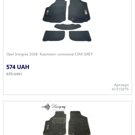
Opel Insignia 2008- Комплект килимків CIAK GREY
574 UAH
675 UAH
Артикул
41315075
В наявності