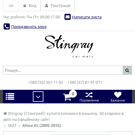
Вхід
Реєстрація
UA
Час роботи: Пн-Пт: 09.00-17.00
Написати листа
Передзвоніть мені
+380 (50) 301-11-93
+380 (67) 81-91-071
0
Порівняння
Бажання
Stingray (Стингрей): купити килимки в машину, 3d коврики в
авто на офіційному сайті
SEAT
Altea XL (2005-2015)