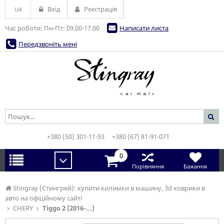
Вхід
Реєстрація
UA
Час роботи: Пн-Пт: 09.00-17.00
Написати листа
Передзвоніть мені
+380 (50) 301-11-93
+380 (67) 81-91-071
0
Порівняння
Бажання
Stingray (Стингрей): купити килимки в машину, 3d коврики в
авто на офіційному сайті
CHERY
Tiggo 2 (2016-...)