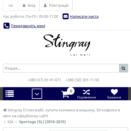
Вхід
Реєстрація
UA
Час роботи: Пн-Пт: 09.00-17.00
Написати листа
Передзвоніть мені
+380 (67) 81-91-071
+380 (50) 301-11-93
0
Порівняння
Бажання
Stingray (Стингрей): купити килимки в машину, 3d коврики в
авто на офіційному сайті
KIA
Sportage (SL) (2010-2015)