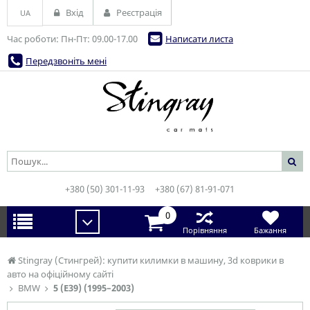
Вхід
Реєстрація
UA
Час роботи: Пн-Пт: 09.00-17.00
Написати листа
Передзвоніть мені
+380 (50) 301-11-93
+380 (67) 81-91-071
0
Порівняння
Бажання
Stingray (Стингрей): купити килимки в машину, 3d коврики в
авто на офіційному сайті
BMW
5 (E39) (1995–2003)