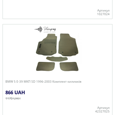
Артикул
1027024
В наявності
BMW 5 E-39 МКП SD 1996-2003 Комплект килимків
866 UAH
1170 UAH
Артикул
42327025