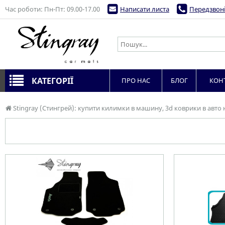
Час роботи: Пн-Пт: 09.00-17.00
Написати листа
Передзвоні
КАТЕГОРІЇ
ПРО НАС
БЛОГ
КОН
Stingray (Стингрей): купити килимки в машину, 3d коврики в авто 