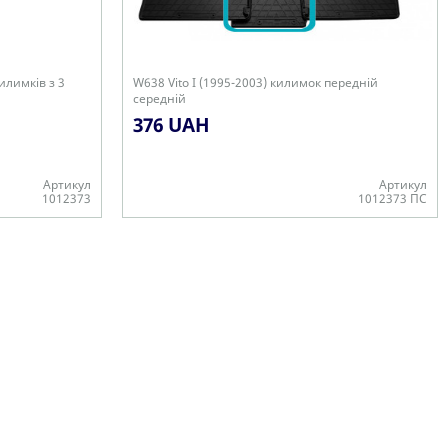
илимків з 3
W638 Vito I (1995-2003) килимок передній
середній
376 UAH
Артикул
Артикул
1012373
1012373 ПС
В наявності