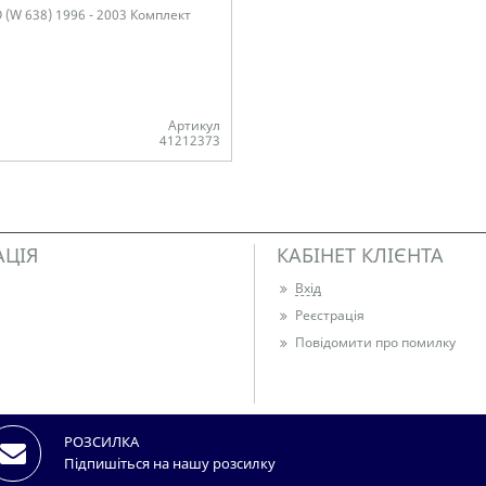
(W 638) 1996 - 2003 Комплект
Артикул
41212373
АЦІЯ
КАБІНЕТ КЛІЄНТА
Вхід
Реєстрація
Повідомити про помилку
РОЗСИЛКА
Підпишіться на нашу розсилку