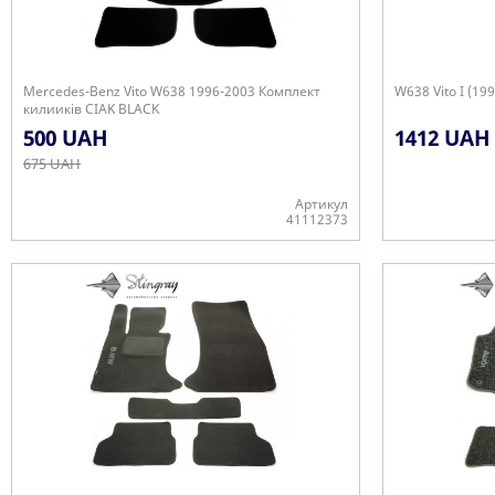
Mercedes-Benz Vito W638 1996-2003 Комплект
W638 Vito I (1
килииків CIAK BLACK
500 UAH
1412 UAH
675 UAH
Артикул
41112373
В наявності
В наявності