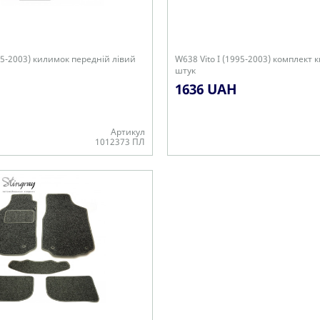
995-2003) килимок передній лівий
W638 Vito I (1995-2003) комплект к
штук
1636 UAH
Артикул
1012373 ПЛ
В наявності