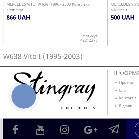
MERCEDES VITO (W 638) 1996 - 2003 Комплект
MERCEDES VITO 
килимкіа
килимків
866 UAH
500 UAH
Артикул
42212373
В наявності
В наявності
W638 Vito I (1995-2003)
ІНФОРМ
Про нас
Блог
КНОПКА
Контакти
ЗВ'ЯЗКУ
Відгуки