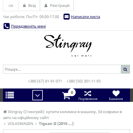
Вхід
Реєстрація
UA
Час роботи: Пн-Пт: 09.00-17.00
Написати листа
Передзвоніть мені
+380 (67) 81-91-071
+380 (50) 301-11-93
0
Порівняння
Бажання
Stingray (Стингрей): купити килимки в машину, 3d коврики в
авто на офіційному сайті
VOLKSWAGEN
Tiguan II (2015-...)