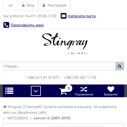
Вхід
Реєстрація
UA
Час роботи: Пн-Пт: 09.00-17.00
Написати листа
Передзвоніть мені
+380 (67) 81-91-071
+380 (50) 301-11-93
0
Порівняння
Бажання
Stingray (Стингрей): купити килимки в машину, 3d коврики в
авто на офіційному сайті
MITSUBISHI
Lancer X (2007-2015)