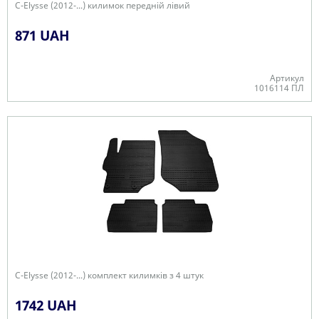
C-Elysse (2012-...) килимок передній лівий
871 UAH
Артикул
1016114 ПЛ
В наявності
C-Elysse (2012-...) комплект килимків з 4 штук
1742 UAH