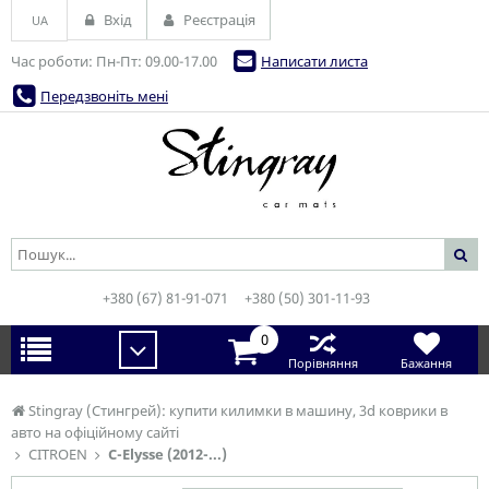
Вхід
Реєстрація
UA
Час роботи: Пн-Пт: 09.00-17.00
Написати листа
Передзвоніть мені
+380 (67) 81-91-071
+380 (50) 301-11-93
0
Порівняння
Бажання
Stingray (Стингрей): купити килимки в машину, 3d коврики в
авто на офіційному сайті
CITROEN
C-Elysse (2012-...)