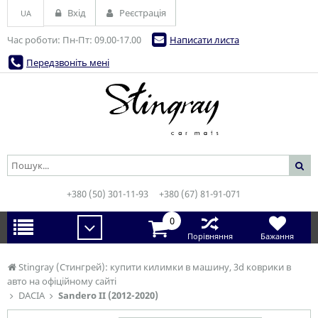
Вхід
Реєстрація
UA
Час роботи: Пн-Пт: 09.00-17.00
Написати листа
Передзвоніть мені
+380 (50) 301-11-93
+380 (67) 81-91-071
0
Порівняння
Бажання
Stingray (Стингрей): купити килимки в машину, 3d коврики в
авто на офіційному сайті
DACIA
Sandero II (2012-2020)