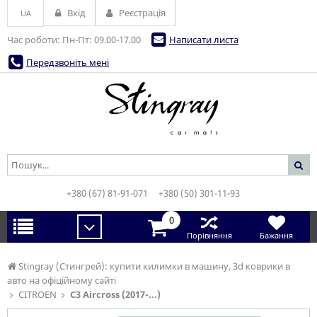
Вхід
Реєстрація
UA
Час роботи: Пн-Пт: 09.00-17.00
Написати листа
Передзвоніть мені
+380 (67) 81-91-071
+380 (50) 301-11-93
0
Порівняння
Бажання
Stingray (Стингрей): купити килимки в машину, 3d коврики в
авто на офіційному сайті
CITROEN
C3 Aircross (2017-...)