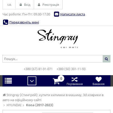
Вхід
Реєстрація
UA
Час роботи: Пн-Пт: 09.00-17.00
Написати листа
Передзвоніть мені
+380 (67) 81-91-071
+380 (50) 301-11-93
0
Порівняння
Бажання
Stingray (Стингрей): купити килимки в машину, 3d коврики в
авто на офіційному сайті
HYUNDAI
Kona (2017-2023)