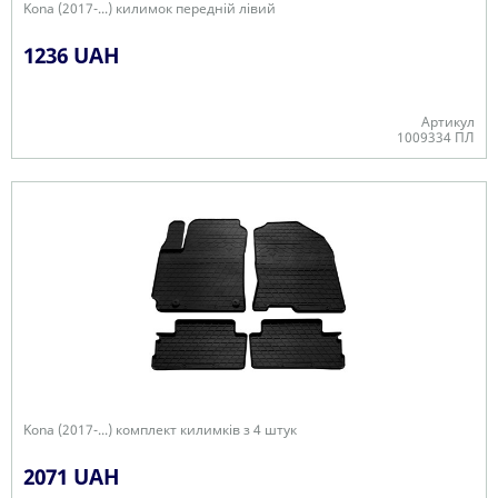
Kona (2017-...) килимок передній лівий
1236 UAH
Артикул
1009334 ПЛ
В наявності
Kona (2017-...) комплект килимків з 4 штук
2071 UAH