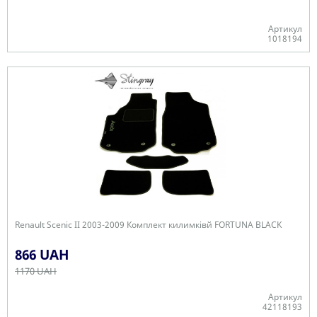
Артикул
1018194
В наявності
Renault Scenic II 2003-2009 Комплект килимківй FORTUNA BLACK
866 UAH
1170 UAH
Артикул
42118193