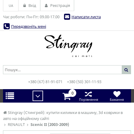
Вхід
Реєстрація
UA
Час роботи: Пн-Пт: 09.00-17.00
Написати листа
Передзвоніть мені
+380 (67) 81-91-071
+380 (50) 301-11-93
0
Порівняння
Бажання
Stingray (Стингрей): купити килимки в машину, 3d коврики в
авто на офіційному сайті
RENAULT
Scenic II (2003-2009)