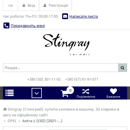
Вхід
Реєстрація
UA
Час роботи: Пн-Пт: 09.00-17.00
Написати листа
Передзвоніть мені
+380 (50) 301-11-93
+380 (67) 81-91-071
0
Порівняння
Бажання
Stingray (Стингрей): купити килимки в машину, 3d коврики в
авто на офіційному сайті
OPEL
Astra L (C02) (2021-...)