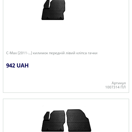
C-Max (2011-...) килимок передній лівий кліпса гачки
942 UAH
Артикул
1007314 ПЛ
В наявності