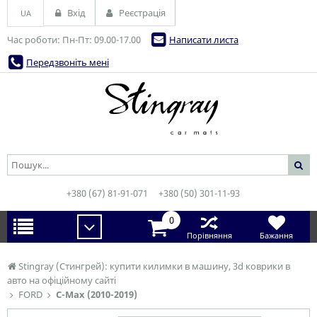
Вхід
Реєстрація
UA
Час роботи: Пн-Пт: 09.00-17.00
Написати листа
Передзвоніть мені
+380 (67) 81-91-071
+380 (50) 301-11-93
0
Порівняння
Бажання
Stingray (Стингрей): купити килимки в машину, 3d коврики в
авто на офіційному сайті
FORD
C-Max (2010-2019)