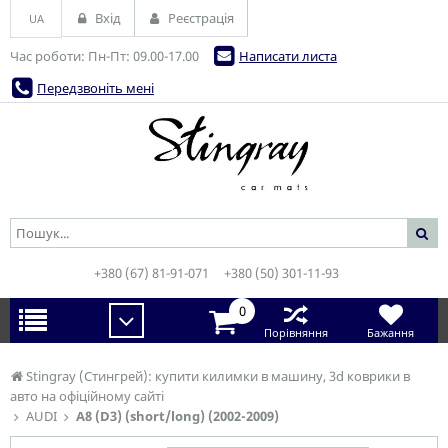
Вхід
Реєстрація
UA
Час роботи: Пн-Пт: 09.00-17.00
Написати листа
Передзвоніть мені
+380 (67) 81-91-071
+380 (50) 301-11-93
0
Порівняння
Бажання
Stingray (Стингрей): купити килимки в машину, 3d коврики в
авто на офіційному сайті
AUDI
A8 (D3) (short/long) (2002-2009)