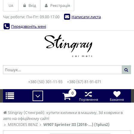
Вхід
Реєстрація
UA
Час роботи: Пн-Пт: 09.00-17.00
Написати листа
Передзвоніть мені
+380 (50) 301-11-93
+380 (67) 81-91-071
0
Порівняння
Бажання
Stingray (Стингрей): купити килимки в машину, 3d коврики в
авто на офіційному сайті
MERCEDES BENZ
W907 Sprinter III (2018-...) (1plus2)