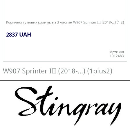
Комплект гумових килимків з 3 частин W907 Sprinter III (2018-...) (1 2)
2837 UAH
Артикул
1012483
Є в наявності
W907 Sprinter III (2018-...) (1plus2)