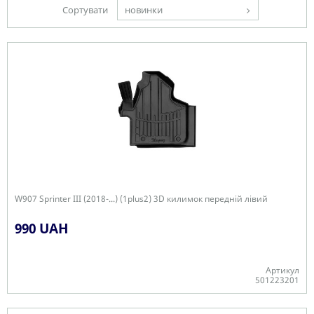
Сортувати
новинки
W907 Sprinter III (2018-...) (1plus2) 3D килимок передній лівий
990 UAH
Артикул
501223201
Є в наявності