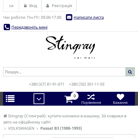
Вхід
Реєстрація
UA
Час роботи: Пн-Пт: 09.00-17.00
Написати листа
Передзвоніть мені
+380 (67) 81-91-071
+380 (50) 301-11-93
0
Порівняння
Бажання
Stingray (Стингрей): купити килимки в машину, 3d коврики в
авто на офіційному сайті
VOLKSWAGEN
Passat B3 (1988-1993)