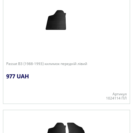
Passat B3 (1988-1993) килимок передній лівий
977 UAH
Артикул
1024114 ПЛ
В наявності