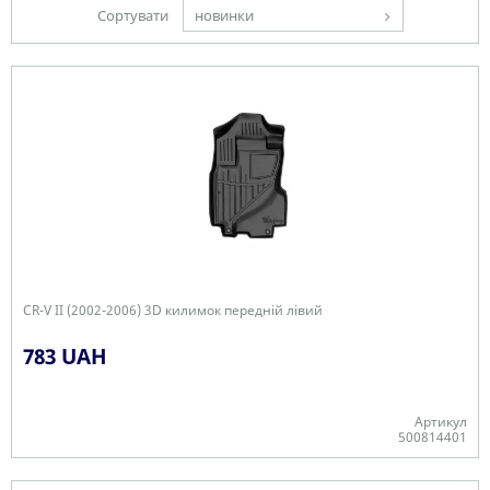
Сортувати
новинки
CR-V II (2002-2006) 3D килимок передній лівий
783 UAH
Артикул
500814401
Є в наявності