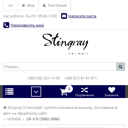
Вхід
Реєстрація
UA
Час роботи: Пн-Пт: 09.00-17.00
Написати листа
Передзвоніть мені
+380 (50) 301-11-93
+380 (67) 81-91-071
0
Порівняння
Бажання
Stingray (Стингрей): купити килимки в машину, 3d коврики в
авто на офіційному сайті
HONDA
CR-V II (2002-2006)