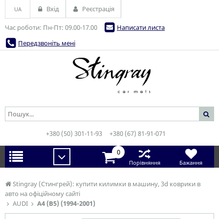
Вхід
Реєстрація
UA
Час роботи: Пн-Пт: 09.00-17.00
Написати листа
Передзвоніть мені
+380 (50) 301-11-93
+380 (67) 81-91-071
0
Порівняння
Бажання
Stingray (Стингрей): купити килимки в машину, 3d коврики в
авто на офіційному сайті
AUDI
A4 (B5) (1994-2001)