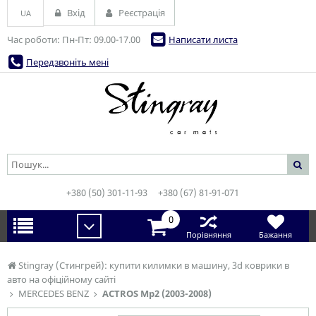
Вхід
Реєстрація
UA
Час роботи: Пн-Пт: 09.00-17.00
Написати листа
Передзвоніть мені
+380 (50) 301-11-93
+380 (67) 81-91-071
0
Порівняння
Бажання
Stingray (Стингрей): купити килимки в машину, 3d коврики в
авто на офіційному сайті
MERCEDES BENZ
ACTROS Mp2 (2003-2008)