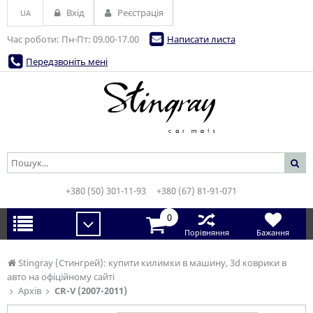
Вхід
Реєстрація
UA
Час роботи: Пн-Пт: 09.00-17.00
Написати листа
Передзвоніть мені
+380 (50) 301-11-93
+380 (67) 81-91-071
0
Порівняння
Бажання
Stingray (Стингрей): купити килимки в машину, 3d коврики в
авто на офіційному сайті
Архів
CR-V (2007-2011)