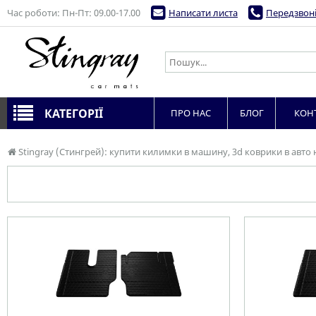
Час роботи: Пн-Пт: 09.00-17.00
Написати листа
Передзвоні
КАТЕГОРІЇ
ПРО НАС
БЛОГ
КОН
Stingray (Стингрей): купити килимки в машину, 3d коврики в авто 