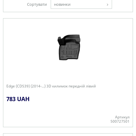
Сортувати
новинки
Edge (CD539) (2014-...) 3D килимок передній лівий
783 UAH
Артикул
500727501
Є в наявності