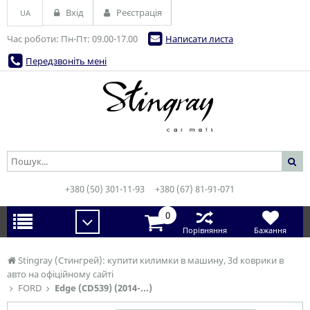
Вхід
Реєстрація
UA
Час роботи: Пн-Пт: 09.00-17.00
Написати листа
Передзвоніть мені
+380 (50) 301-11-93
+380 (67) 81-91-071
0
Порівняння
Бажання
Stingray (Стингрей): купити килимки в машину, 3d коврики в
авто на офіційному сайті
FORD
Edge (CD539) (2014-...)