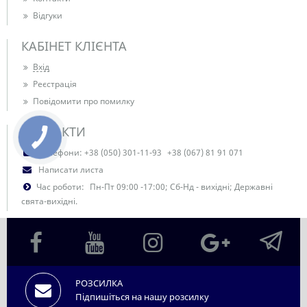
Відгуки
КАБІНЕТ КЛІЄНТА
Вхід
Реєстрація
Повідомити про помилку
КОНТАКТИ
КНОПКА
ЗВ'ЯЗКУ
Телефони:
+38 (050) 301-11-93
+38 (067) 81 91 071
Написати листа
Час роботи:
Пн-Пт 09:00 -17:00; Сб-Нд - вихідні; Державні
свята-вихідні.
РОЗСИЛКА
Підпишіться на нашу розсилку