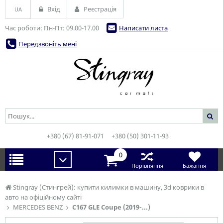
Вхід
Реєстрація
UA
Час роботи: Пн-Пт: 09.00-17.00
Написати листа
Передзвоніть мені
+380 (67) 81-91-071
+380 (50) 301-11-93
0
Порівняння
Бажання
Stingray (Стингрей): купити килимки в машину, 3d коврики в
авто на офіційному сайті
MERCEDES BENZ
C167 GLE Coupe (2019-...)