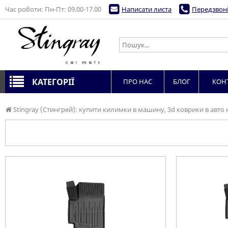
Час роботи: Пн-Пт: 09.00-17.00
Написати листа
Передзвоні
КАТЕГОРІЇ
ПРО НАС
БЛОГ
КОН
Stingray (Стингрей): купити килимки в машину, 3d коврики в авто 