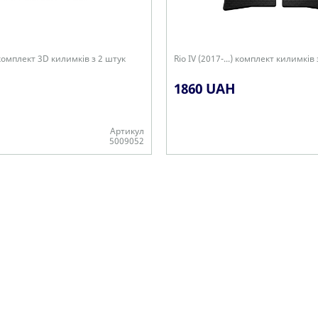
.) комплект 3D килимків з 2 штук
Rio IV (2017-...) комплект килимків
1860 UAH
Артикул
5009052
В наявності