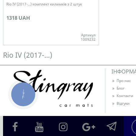
Rio IV (2017-...) комплект килимків з 2 штук
1318 UAH
Артикул
1009232
Немає в наявності
Rio IV (2017-...)
ІНФОРМ
Про нас
Блог
КНОПКА
Контакти
ЗВ'ЯЗКУ
Відгуки