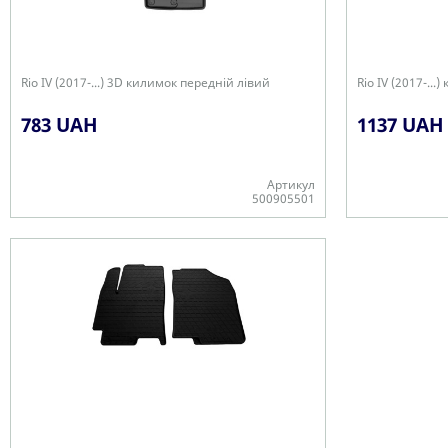
Rio IV (2017-...) 3D килимок передній лівий
Rio IV (2017-..
783 UAH
1137 UAH
Артикул
500905501
-
+