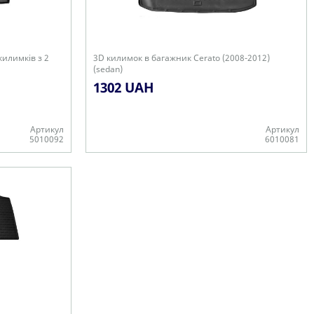
килимків з 2
3D килимок в багажник Cerato (2008-2012)
(sedan)
1302 UAH
Артикул
Артикул
5010092
6010081
-