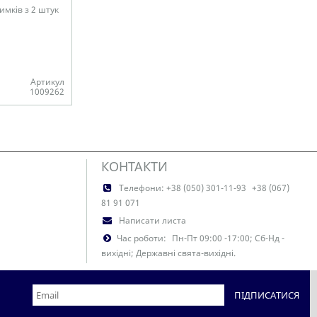
имків з 2 штук
Артикул
1009262
КОНТАКТИ
Телефони:
+38 (050) 301-11-93
+38 (067)
81 91 071
Написати листа
Час роботи:
Пн-Пт 09:00 -17:00; Сб-Нд -
вихідні; Державні свята-вихідні.