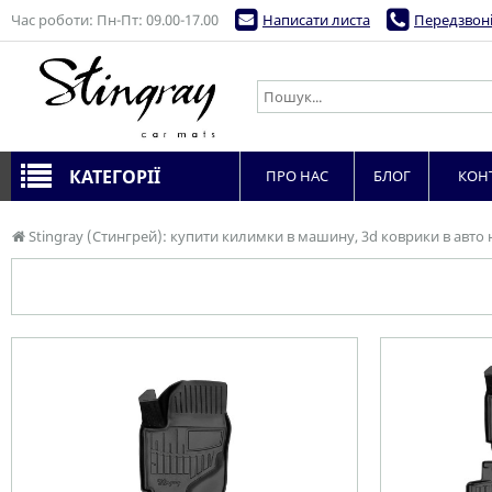
Час роботи: Пн-Пт: 09.00-17.00
Написати листа
Передзвоні
КАТЕГОРІЇ
ПРО НАС
БЛОГ
КОН
Stingray (Стингрей): купити килимки в машину, 3d коврики в авто 