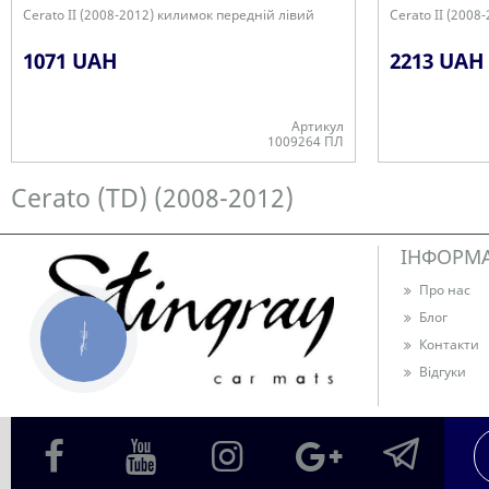
Cerato II (2008-2012) килимок передній лівий
Cerato II (2008
1071 UAH
2213 UAH
Артикул
1009264 ПЛ
В наявності
В наявності
Cerato (TD) (2008-2012)
ІНФОРМ
Про нас
Блог
КНОПКА
Контакти
ЗВ'ЯЗКУ
Відгуки