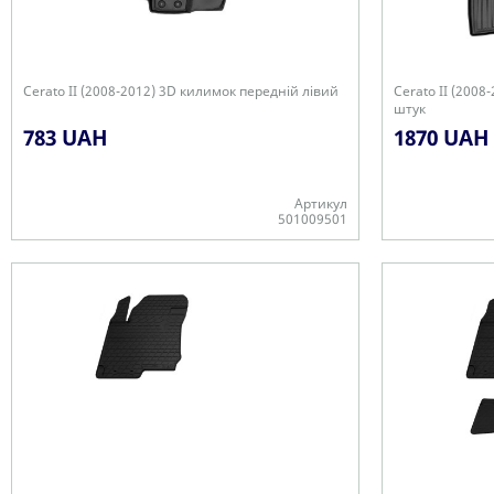
Cerato II (2008-2012) 3D килимок передній лівий
Cerato II (2008
штук
783 UAH
1870 UAH
Артикул
501009501
-
+