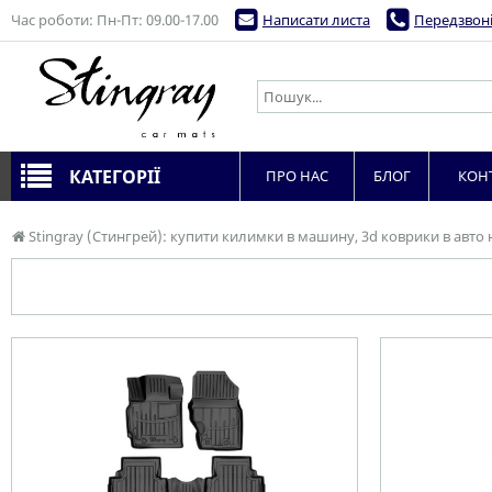
Час роботи: Пн-Пт: 09.00-17.00
Написати листа
Передзвоні
КАТЕГОРІЇ
ПРО НАС
БЛОГ
КОН
Stingray (Стингрей): купити килимки в машину, 3d коврики в авто 