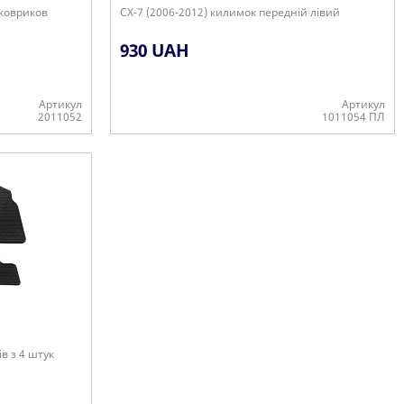
 ковриков
CX-7 (2006-2012) килимок передній лівий
930 UAH
Артикул
Артикул
2011052
1011054 ПЛ
В наявності
в з 4 штук