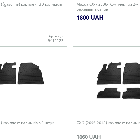
) (gasoline) комплект 3D килимків
Mazda CX-7 2006- Комплект из 2-х
Бежевый в салон
1800 UAH
Артикул
5011122
В наявності
2) комплект килимків з 2 штук
CX-7 (2006-2012) комплект килимкі
1660 UAH