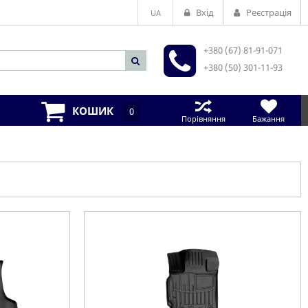
Вхід
Реєстрація
UA
+380 (67) 81-91-071
+380 (50) 301-11-93
КОШИК
0
Порівняння
Бажання